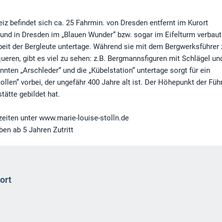
 befindet sich ca. 25 Fahrmin. von Dresden entfernt im Kurort
 und in Dresden im „Blauen Wunder“ bzw. sogar im Eifelturm verbaut
Arbeit der Bergleute untertage. Während sie mit dem Bergwerksführer
queren, gibt es viel zu sehen: z.B. Bergmannsfiguren mit Schlägel un
nten „Arschleder“ und die „Kübelstation“ untertage sorgt für ein
en“ vorbei, der ungefähr 400 Jahre alt ist. Der Höhepunkt der Fü
tätte gebildet hat.
zeiten unter www.marie-louise-stolln.de
ben ab 5 Jahren Zutritt
ort