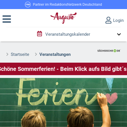
Partner im RedaktionsNetzwerk Deutschland
Login
Veranstaltungskalender
Startseite
Veranstaltungen
 Sommerferien! - Beim Klick aufs Bild gibt´s Veran