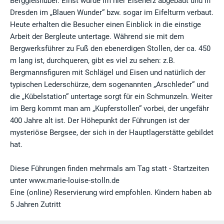
Berggießhübel. Einst wurde im hier Eisenerz abgebaut und in
Dresden im „Blauen Wunder“ bzw. sogar im Eifelturm verbaut.
Heute erhalten die Besucher einen Einblick in die einstige
Arbeit der Bergleute untertage. Während sie mit dem
Bergwerksführer zu Fuß den ebenerdigen Stollen, der ca. 450
m lang ist, durchqueren, gibt es viel zu sehen: z.B.
Bergmannsfiguren mit Schlägel und Eisen und natürlich der
typischen Lederschürze, dem sogenannten „Arschleder“ und
die „Kübelstation“ untertage sorgt für ein Schmunzeln. Weiter
im Berg kommt man am „Kupferstollen“ vorbei, der ungefähr
400 Jahre alt ist. Der Höhepunkt der Führungen ist der
mysteriöse Bergsee, der sich in der Hauptlagerstätte gebildet
hat.
Diese Führungen finden mehrmals am Tag statt - Startzeiten
unter www.marie-louise-stolln.de
Eine (online) Reservierung wird empfohlen. Kindern haben ab
5 Jahren Zutritt