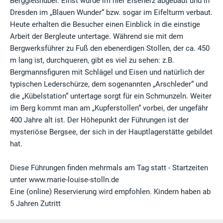
Berggießhübel. Einst wurde im hier Eisenerz abgebaut und in
Dresden im „Blauen Wunder“ bzw. sogar im Eifelturm verbaut.
Heute erhalten die Besucher einen Einblick in die einstige
Arbeit der Bergleute untertage. Während sie mit dem
Bergwerksführer zu Fuß den ebenerdigen Stollen, der ca. 450
m lang ist, durchqueren, gibt es viel zu sehen: z.B.
Bergmannsfiguren mit Schlägel und Eisen und natürlich der
typischen Lederschürze, dem sogenannten „Arschleder“ und
die „Kübelstation“ untertage sorgt für ein Schmunzeln. Weiter
im Berg kommt man am „Kupferstollen“ vorbei, der ungefähr
400 Jahre alt ist. Der Höhepunkt der Führungen ist der
mysteriöse Bergsee, der sich in der Hauptlagerstätte gebildet
hat.
Diese Führungen finden mehrmals am Tag statt - Startzeiten
unter www.marie-louise-stolln.de
Eine (online) Reservierung wird empfohlen. Kindern haben ab
5 Jahren Zutritt