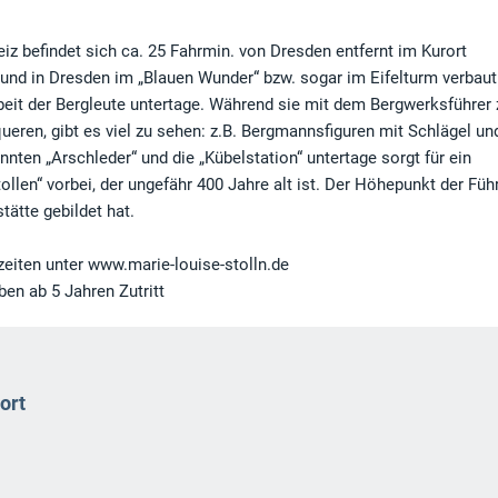
 befindet sich ca. 25 Fahrmin. von Dresden entfernt im Kurort
 und in Dresden im „Blauen Wunder“ bzw. sogar im Eifelturm verbaut
Arbeit der Bergleute untertage. Während sie mit dem Bergwerksführer
queren, gibt es viel zu sehen: z.B. Bergmannsfiguren mit Schlägel un
nten „Arschleder“ und die „Kübelstation“ untertage sorgt für ein
en“ vorbei, der ungefähr 400 Jahre alt ist. Der Höhepunkt der Fü
tätte gebildet hat.
zeiten unter www.marie-louise-stolln.de
ben ab 5 Jahren Zutritt
ort