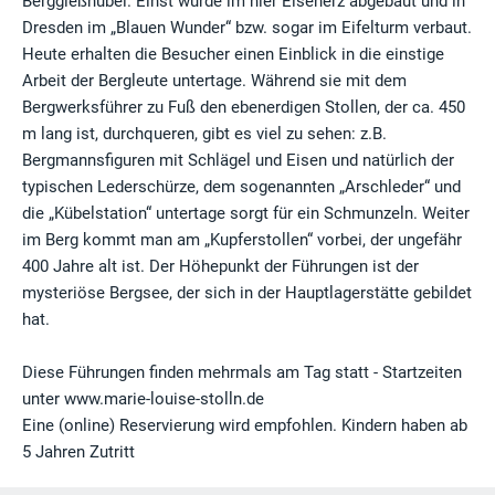
Berggießhübel. Einst wurde im hier Eisenerz abgebaut und in
Dresden im „Blauen Wunder“ bzw. sogar im Eifelturm verbaut.
Heute erhalten die Besucher einen Einblick in die einstige
Arbeit der Bergleute untertage. Während sie mit dem
Bergwerksführer zu Fuß den ebenerdigen Stollen, der ca. 450
m lang ist, durchqueren, gibt es viel zu sehen: z.B.
Bergmannsfiguren mit Schlägel und Eisen und natürlich der
typischen Lederschürze, dem sogenannten „Arschleder“ und
die „Kübelstation“ untertage sorgt für ein Schmunzeln. Weiter
im Berg kommt man am „Kupferstollen“ vorbei, der ungefähr
400 Jahre alt ist. Der Höhepunkt der Führungen ist der
mysteriöse Bergsee, der sich in der Hauptlagerstätte gebildet
hat.
Diese Führungen finden mehrmals am Tag statt - Startzeiten
unter www.marie-louise-stolln.de
Eine (online) Reservierung wird empfohlen. Kindern haben ab
5 Jahren Zutritt