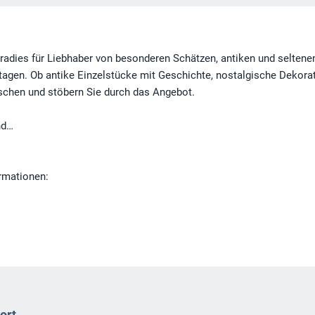
aradies für Liebhaber von besonderen Schätzen, antiken und seltene
agen. Ob antike Einzelstücke mit Geschichte, nostalgische Dekora
schen und stöbern Sie durch das Angebot.
nd…
ormationen:
ort