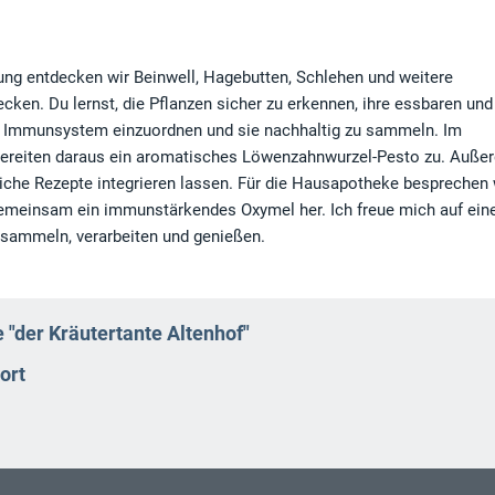
rung entdecken wir Beinwell, Hagebutten, Schlehen und weitere
ken. Du lernst, die Pflanzen sicher zu erkennen, ihre essbaren und
das Immunsystem einzuordnen und sie nachhaltig zu sammeln. Im
d bereiten daraus ein aromatisches Löwenzahnwurzel‑Pesto zu. Auß
reiche Rezepte integrieren lassen. Für die Hausapotheke besprechen 
emeinsam ein immunstärkendes Oxymel her. Ich freue mich auf ein
en sammeln, verarbeiten und genießen.
 "der Kräutertante Altenhof"
ort