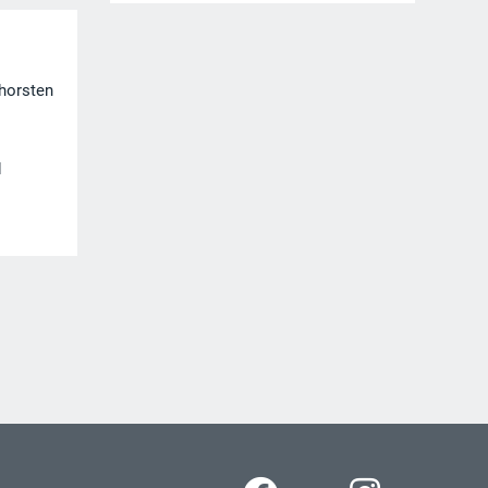
horsten
d