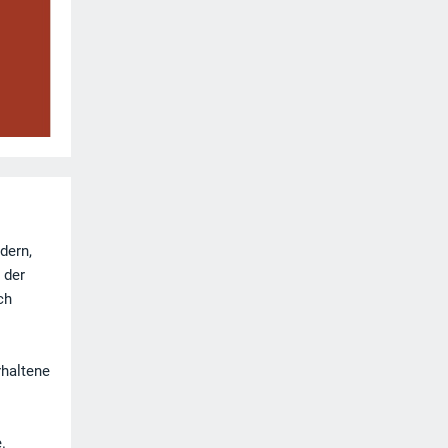
dern,
 der
ch
rhaltene
.