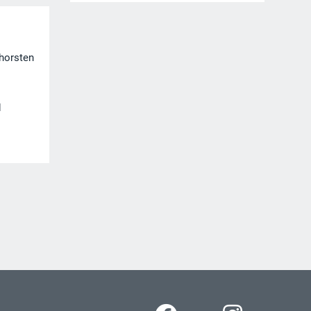
horsten
d