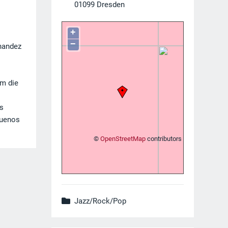
01099
Dresden
+
−
rnandez
um die
es
Buenos
©
OpenStreetMap
contributors
Jazz/Rock/Pop