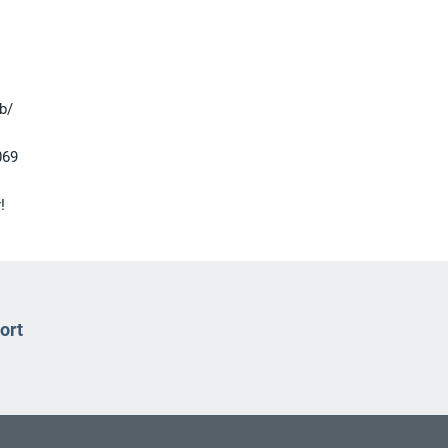
b/
069
!
ort