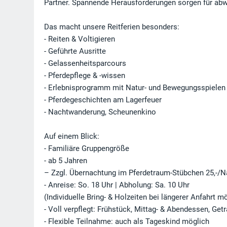
Partner. Spannende Herausforderungen sorgen für ab
Das macht unsere Reitferien besonders:
- Reiten & Voltigieren
- Geführte Ausritte
- Gelassenheitsparcours
- Pferdepflege & -wissen
- Erlebnisprogramm mit Natur- und Bewegungsspielen
- Pferdegeschichten am Lagerfeuer
- Nachtwanderung, Scheunenkino
Auf einem Blick:
- Familiäre Gruppengröße
- ab 5 Jahren
– Zzgl. Übernachtung im Pferdetraum-Stübchen 25,-/N
- Anreise: So. 18 Uhr | Abholung: Sa. 10 Uhr
(Individuelle Bring- & Holzeiten bei längerer Anfahrt m
- Voll verpflegt: Frühstück, Mittag- & Abendessen, Get
- Flexible Teilnahme: auch als Tageskind möglich