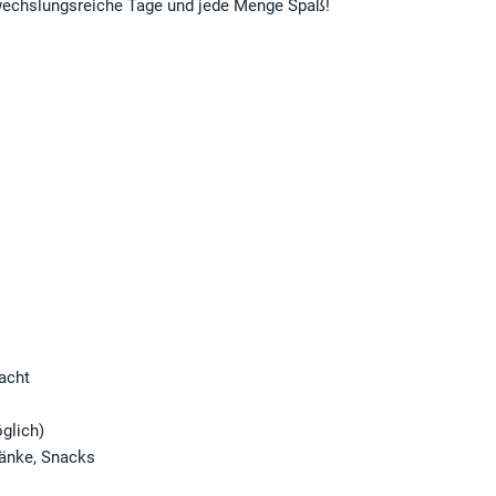
wechslungsreiche Tage und jede Menge Spaß!
acht
öglich)
ränke, Snacks