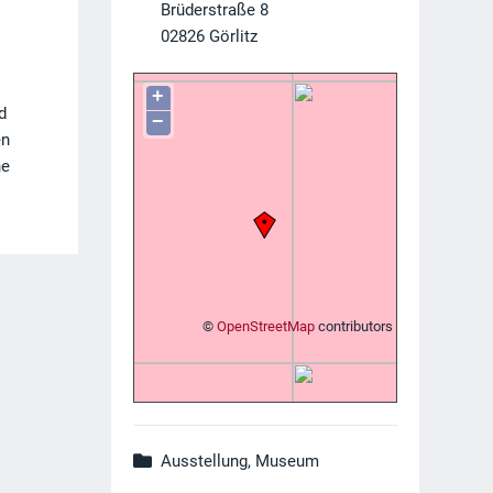
Brüderstraße 8
02826
Görlitz
+
d
−
en
he
©
OpenStreetMap
contributors
Ausstellung, Museum