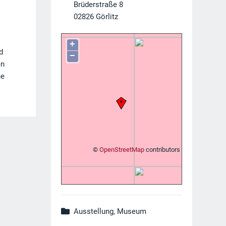
Brüderstraße 8
02826
Görlitz
+
d
−
en
he
©
OpenStreetMap
contributors
Ausstellung, Museum