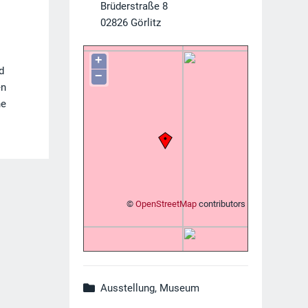
Brüderstraße 8
02826
Görlitz
+
d
−
en
he
©
OpenStreetMap
contributors
Ausstellung, Museum