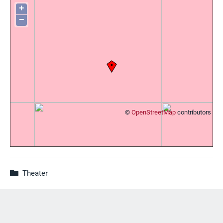
+
−
©
OpenStreetMap
contributors
Theater