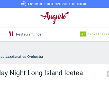
Partner im RedaktionsNetzwerk Deutschland
Restaurantfinder
tea Jazzfanatics Orchestra
ay Night Long Island Icetea