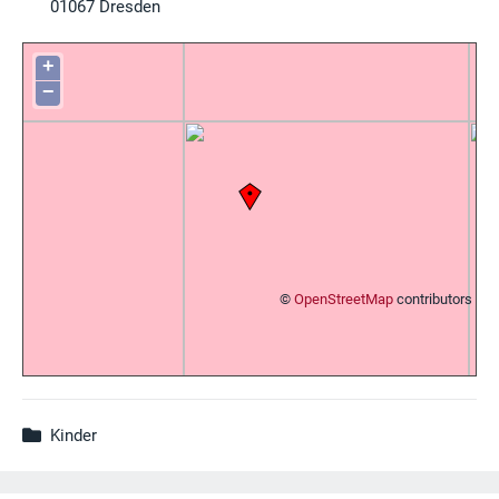
01067
Dresden
+
−
©
OpenStreetMap
contributors
Kinder