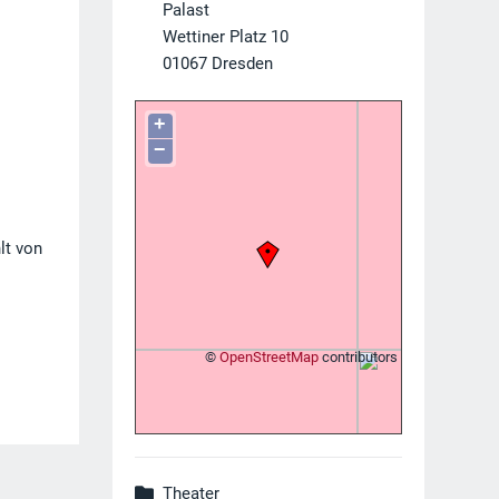
Palast
Wettiner Platz 10
01067
Dresden
+
r
−
lt von
©
OpenStreetMap
contributors
Theater