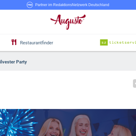
Partner im RedaktionsNetzwerk Deutschland
Restaurantfinder
lvester Party