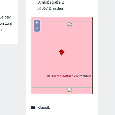
Schloßstraße 2
01067
Dresden
Leipzig
+
Ton zum
−
es
©
OpenStreetMap
contributors
Klassik