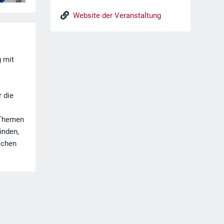
Website der Veranstaltung
g mit
r die
 Themen
inden,
schen