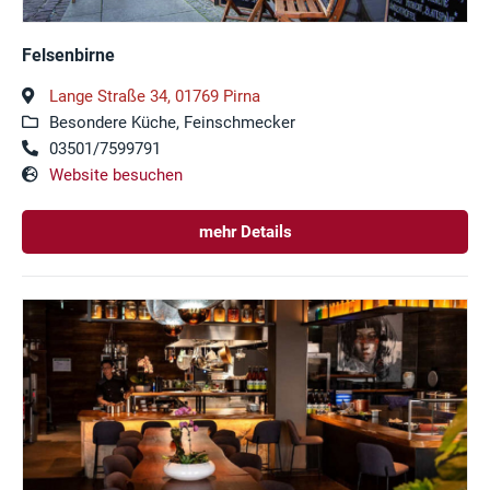
Felsenbirne
Lange Straße 34, 01769 Pirna
Besondere Küche, Feinschmecker
03501/7599791
Website besuchen
mehr Details