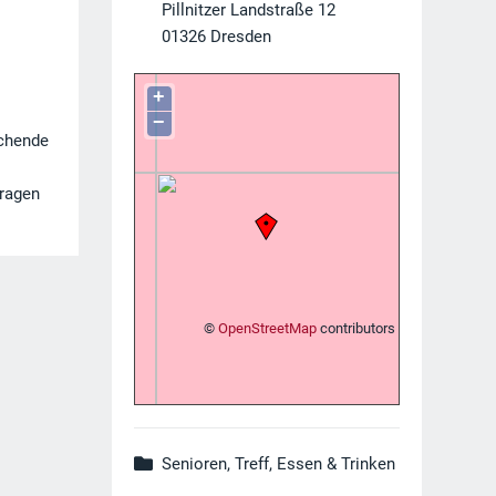
Pillnitzer Landstraße 12
01326
Dresden
+
−
ochende
Fragen
©
OpenStreetMap
contributors
Senioren, Treff, Essen & Trinken