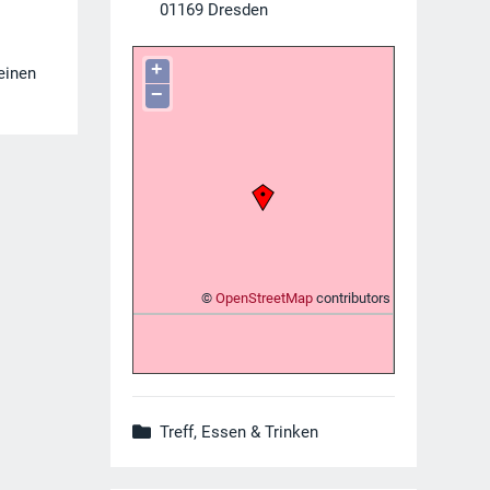
01169
Dresden
+
einen
−
©
OpenStreetMap
contributors
Treff, Essen & Trinken