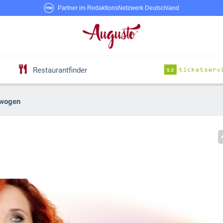
Partner im RedaktionsNetzwerk Deutschland
Restaurantfinder
wogen