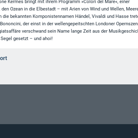
one Kermes bringt mit ihrem Programm »Colori del Mare«, einer
, den Ozean in die Elbestadt – mit Arien von Wind und Wellen, Meer
ben die bekannten Komponistennamen Händel, Vivaldi und Hasse tret
i Bononcini, der einst in der wellengepeitschten Londoner Opernsze
agiatsaffäre verschwand sein Name lange Zeit aus der Musikgeschic
 Segel gesetzt – und ahoi!
ort