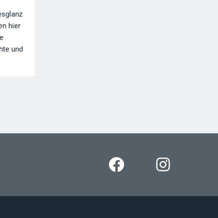
esglanz
en hier
ne
hte und