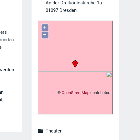
An der Dreikönigskirche 1a
01097
Dresden
+
ders
−
gründen
e
 werden
nn
©
OpenStreetMap
contributors
t,
Theater