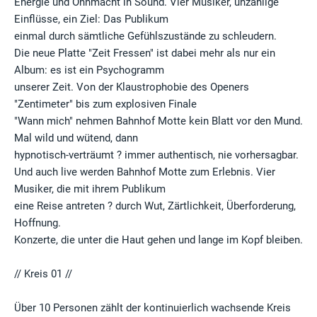
Energie und Ohnmacht in Sound. Vier Musiker, unzählige
Einflüsse, ein Ziel: Das Publikum
einmal durch sämtliche Gefühlszustände zu schleudern.
Die neue Platte "Zeit Fressen" ist dabei mehr als nur ein
Album: es ist ein Psychogramm
unserer Zeit. Von der Klaustrophobie des Openers
"Zentimeter" bis zum explosiven Finale
"Wann mich" nehmen Bahnhof Motte kein Blatt vor den Mund.
Mal wild und wütend, dann
hypnotisch-verträumt ? immer authentisch, nie vorhersagbar.
Und auch live werden Bahnhof Motte zum Erlebnis. Vier
Musiker, die mit ihrem Publikum
eine Reise antreten ? durch Wut, Zärtlichkeit, Überforderung,
Hoffnung.
Konzerte, die unter die Haut gehen und lange im Kopf bleiben.
// Kreis 01 //
Über 10 Personen zählt der kontinuierlich wachsende Kreis