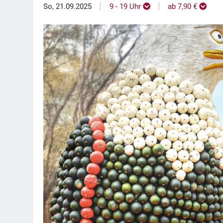
|
|
So, 21.09.2025
9 - 19 Uhr
ab 7,90 €