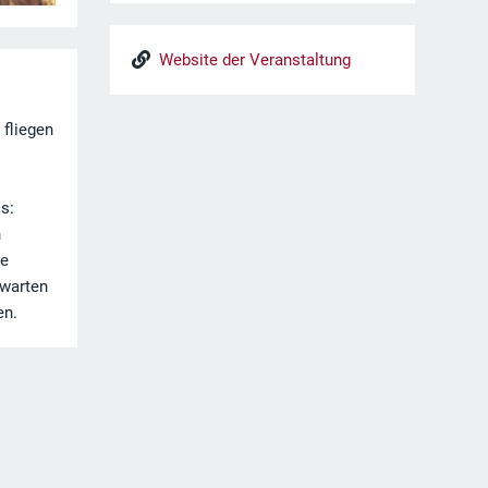
Website der Veranstaltung
fliegen
s:
n
te
rwarten
en.