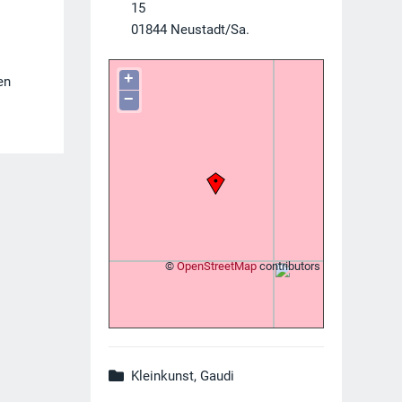
15
01844
Neustadt/Sa.
+
en
−
©
OpenStreetMap
contributors
Kleinkunst, Gaudi