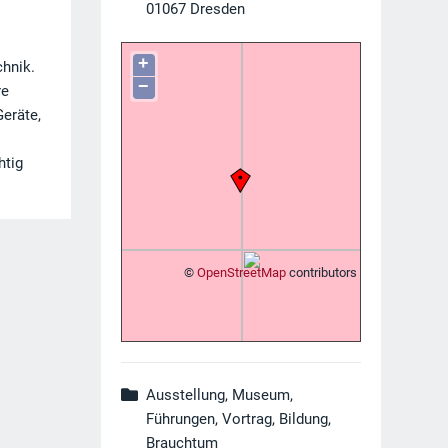
01067
Dresden
+
chnik.
−
re
Geräte,
htig
©
OpenStreetMap
contributors
Ausstellung, Museum,
Führungen, Vortrag, Bildung,
Brauchtum