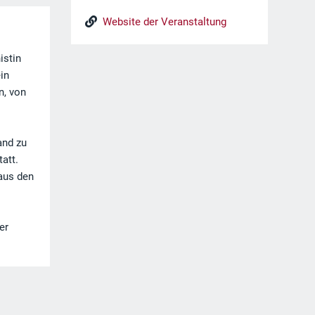
Website der Veranstaltung
istin
in
n, von
and zu
att.
 aus den
er