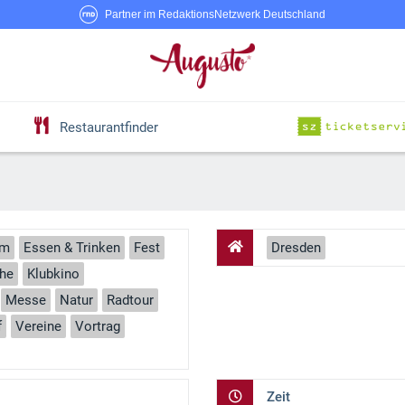
Partner im RedaktionsNetzwerk Deutschland
Restaurantfinder
um
Essen & Trinken
Fest
Dresden
che
Klubkino
Messe
Natur
Radtour
f
Vereine
Vortrag
Zeit